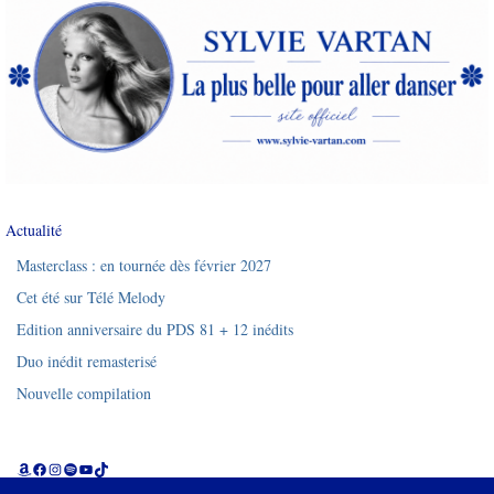
Actualité
Masterclass : en tournée dès février 2027
Cet été sur Télé Melody
Edition anniversaire du PDS 81 + 12 inédits
Duo inédit remasterisé
Nouvelle compilation
Amazon
Facebook
Instagram
Spotify
YouTube
TikTok