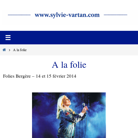
Passer
vers
le
contenu
Home
A la folie
A la folie
Folies Bergère – 14 et 15 février 2014