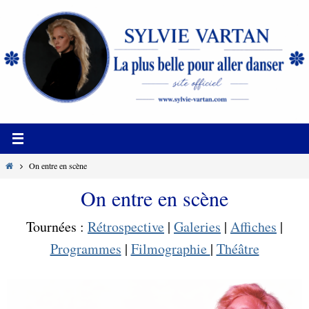
Passer
vers
le
contenu
Home
On entre en scène
On entre en scène
Tournées :
Rétrospective
|
Galeries
|
Affiches
|
Programmes
|
Filmographie
|
Théâtre