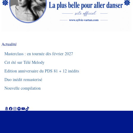
Actualité
Masterclass : en tournée dès février 2027
Cet été sur Télé Melody
Edition anniversaire du PDS 81 + 12 inédits
Duo inédit remasterisé
Nouvelle compilation
Amazon
Facebook
Instagram
Spotify
YouTube
TikTok