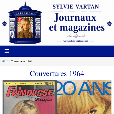
Passer
vers
le
contenu
Home
Couvertures 1964
Couvertures 1964