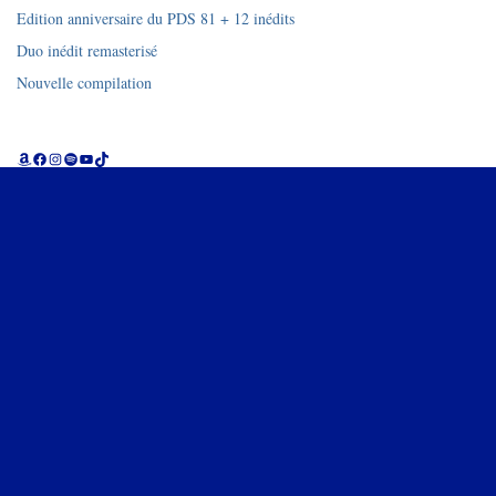
Edition anniversaire du PDS 81 + 12 inédits
Duo inédit remasterisé
Nouvelle compilation
Amazon
Facebook
Instagram
Spotify
YouTube
TikTok