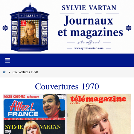
Passer
vers
le
contenu
Home
Couvertures 1970
Couvertures 1970