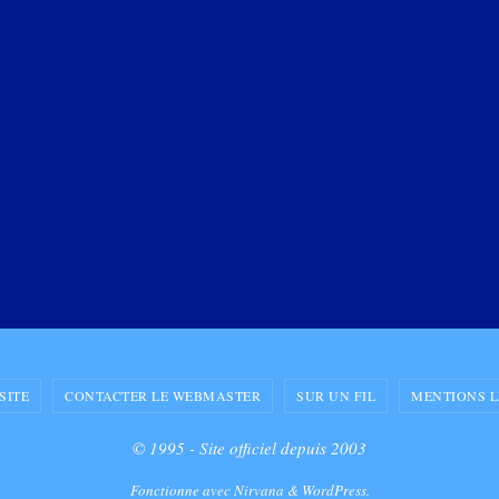
SITE
CONTACTER LE WEBMASTER
SUR UN FIL
MENTIONS 
© 1995 - Site officiel depuis 2003
Fonctionne avec
Nirvana
&
WordPress.