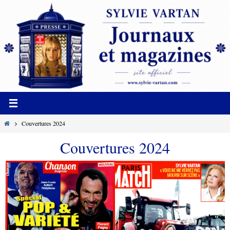
Passer
vers
le
contenu
Home
Couvertures 2024
Couvertures 2024