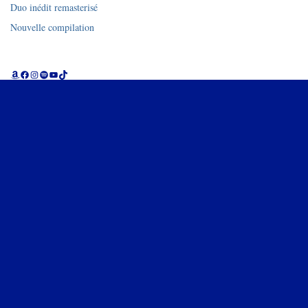
Duo inédit remasterisé
Nouvelle compilation
Amazon
Facebook
Instagram
Spotify
YouTube
TikTok