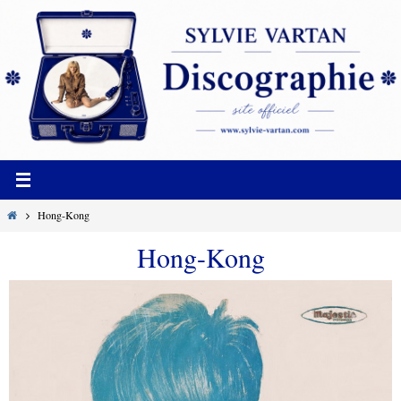
Passer
vers
le
contenu
Home
Hong-Kong
Hong-Kong