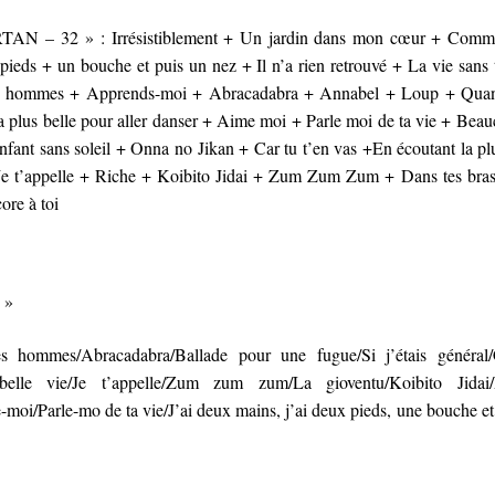
N – 32 » : Irrésistiblement + Un jardin dans mon cœur + Comm
pieds + un bouche et puis un nez + Il n’a rien retrouvé + La vie sans 
Les hommes + Apprends-moi + Abracadabra + Annabel + Loup + Quan
 La plus belle pour aller danser + Aime moi + Parle moi de ta vie + Bea
fant sans soleil + Onna no Jikan + Car tu t’en vas +En écoutant la pl
e t’appelle + Riche + Koibito Jidai + Zum Zum Zum + Dans tes bra
ore à toi
 »
 hommes/Abracadabra/Ballade pour une fugue/Si j’étais général/
la belle vie/Je t’appelle/Zum zum zum/La gioventu/Koibito Jida
moi/Parle-mo de ta vie/J’ai deux mains, j’ai deux pieds, une bouche et