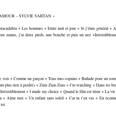
 L’AMOUR – SYLVIE VARTAN »
acadabra + Les hommes + Entre nuit et jour + Si j’étais général + 
eux mains, j’ai deux pieds, une bouche et puis un nez +Irrésistiblem
e le vois + Comme un garçon + Tous mes copains + Ballade pour un sour
ont plus rien à perdre) + Zum Zum Zum + I’m watching + Dans tes bra
Irrésistiblement + I made my choice + Quand le film est triste + La vie
+ Aime moi + Un enfant sans soleil + Car tu t’en vas + En écouta
 toi