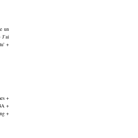
me un
 J’ai
tu’ +
mes +
ABA +
ong +