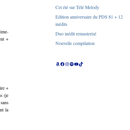
Cet été sur Télé Melody
Edition anniversaire du PDS 81 + 12
inédits
Aime-
Duo inédit remasterisé
ent +
Nouvelle compilation
Amazon
Facebook
Instagram
Spotify
YouTube
TikTok
ire +
s (je
 sans
nt la