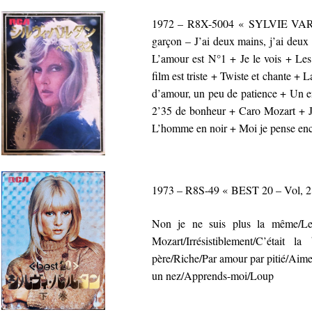
1972 – R8X-5004 « SYLVIE VARTA
garçon – J’ai deux mains, j’ai deux 
L’amour est N°1 + Je le vois + 
film est triste + Twiste et chante +
d’amour, un peu de patience + Un en
2’35 de bonheur + Caro Mozart + J
L’homme en noir + Moi je pense enc
1973 – R8S-49 « BEST 20 – Vol, 2
Non je ne suis plus la même/Les
Mozart/Irrésistiblement/C’était 
père/Riche/Par amour par pitié/Aime-
un nez/Apprends-moi/Loup