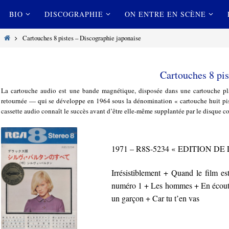
Passer
Passer
BIO
DISCOGRAPHIE
ON ENTRE EN SCÈNE
vers
vers
le
le
Home
Cartouches 8 pistes – Discographie japonaise
contenu
contenu
Cartouches 8 pis
La cartouche audio est une bande magnétique, disposée dans une cartouche plas
retournée — qui se développe en 1964 sous la dénomination « cartouche huit pist
cassette audio connaît le succès avant d’être elle-même supplantée par le disque c
1971 – R8S-5234 « EDITION D
Irrésistiblement + Quand le film e
numéro 1 + Les hommes + En écoutan
un garçon + Car tu t’en vas