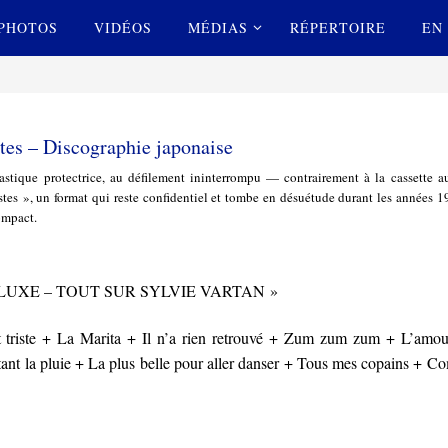
PHOTOS
VIDÉOS
MÉDIAS
RÉPERTOIRE
EN 
tes – Discographie japonaise
tique protectrice, au défilement ininterrompu — contrairement à la cassette au
es », un format qui reste confidentiel et tombe en désuétude durant les années 1
ompact.
E LUXE – TOUT SUR SYLVIE VARTAN »
st triste + La Marita + Il n’a rien retrouvé + Zum zum zum + L’amou
t la pluie + La plus belle pour aller danser + Tous mes copains + 