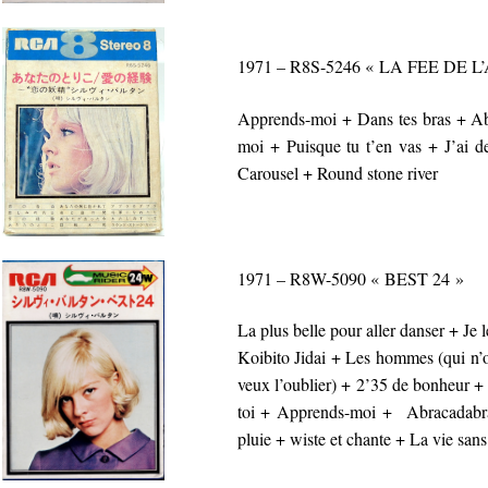
1971 – R8S-5246 « LA FEE DE
Apprends-moi + Dans tes bras + Abr
moi + Puisque tu t’en vas + J’ai d
Carousel + Round stone river
1971 – R8W-5090 « BEST 24 »
La plus belle pour aller danser + J
Koibito Jidai + Les hommes (qui n’
veux l’oublier) + 2’35 de bonheur + 
toi + Apprends-moi + Abracadabra 
pluie + wiste et chante + La vie sans