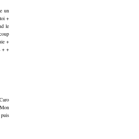
e un
toi +
d le
ucoup
uie +
s + +
Caro
i/Mon
 puis