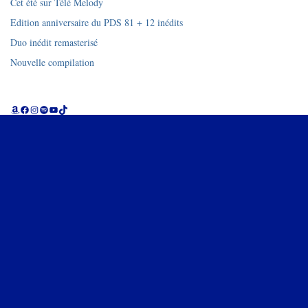
Cet été sur Télé Melody
Edition anniversaire du PDS 81 + 12 inédits
Duo inédit remasterisé
Nouvelle compilation
Amazon
Facebook
Instagram
Spotify
YouTube
TikTok