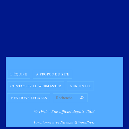
L’ÉQUIPE
A PROPOS DU SITE
CONTACTER LE WEBMASTER
SUR UN FIL
Search for:
MENTIONS LÉGALES
Recherche
© 1995 - Site officiel depuis 2003
Fonctionne avec
Nirvana
&
WordPress.