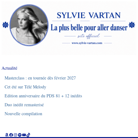
Actualité
Masterclass : en tournée dès février 2027
Cet été sur Télé Melody
Edition anniversaire du PDS 81 + 12 inédits
Duo inédit remasterisé
Nouvelle compilation
Amazon
Facebook
Instagram
Spotify
YouTube
TikTok