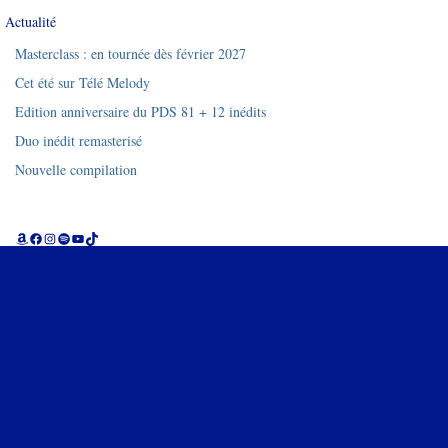
Actualité
Masterclass : en tournée dès février 2027
Cet été sur Télé Melody
Edition anniversaire du PDS 81 + 12 inédits
Duo inédit remasterisé
Nouvelle compilation
Amazon
Facebook
Instagram
Spotify
YouTube
TikTok