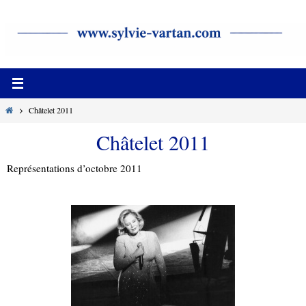
Passer
vers
le
contenu
Home
Châtelet 2011
Châtelet 2011
Représentations d’octobre 2011