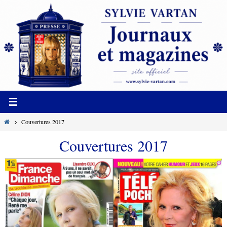
Passer
vers
le
contenu
Home
Couvertures 2017
Couvertures 2017