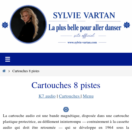
Passer
vers
le
contenu
Home
Cartouches 8 pistes
Cartouches 8 pistes
K7 audio
|
Cartouches
|
Menu
La cartouche audio est une bande magnétique, disposée dans une cartouche
plastique protectrice, au défilement ininterrompu — contrairement à la cassette
audio qui doit être retournée — qui se développe en 1964 sous la