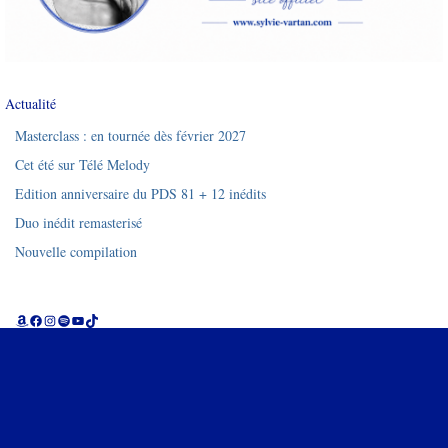
Actualité
Masterclass : en tournée dès février 2027
Cet été sur Télé Melody
Edition anniversaire du PDS 81 + 12 inédits
Duo inédit remasterisé
Nouvelle compilation
Amazon
Facebook
Instagram
Spotify
YouTube
TikTok