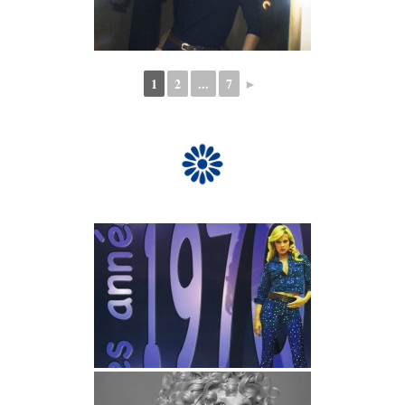
1
2
...
7
►