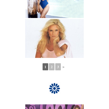
1
2
3
►