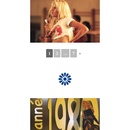
1
2
...
7
►