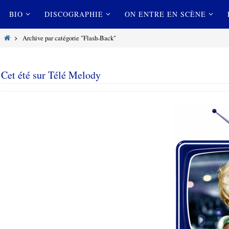
Passer
Passer
BIO
DISCOGRAPHIE
ON ENTRE EN SCÈNE
vers
vers
le
le
Home
Archive par catégorie "Flash-Back"
contenu
contenu
Cet été sur Télé Melody