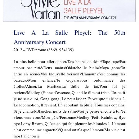
Live A La Salle Pleyel: The 50th
Anniversary Concert
2012 – DVD promo (88691934139)
La plus belle pour aller danser/Des heures de désir/Tape tape/Par
amour par pitié/Deux mains/Oblatche le bialo/Moya goro/On
entre en scène/Moi (nouvelle version)/L’amour c’est comme les
bateaux/Mon enfance/Je croyais/Sous ordonnance des
étoiles/Aimer/La Maritza/La drôle de fin/Pour lui je
reviens/Medley (Panne d’essence, Quand le film est triste, Un petit
je ne sais quoi, Gong gong, Le petit lascar, Est-ce que tu le sais ?,
Le locomotion, Il revient, En écoutant la pluie, Tous mes copains,
Si je chante)/Blanches nuits de satin/Moi je pense encore à toi/Je
viens vers vous/Mon père/Personne/Medley (Petit Rainbow, Bye
bye Leroy Brown, Qu’est-ce qui fait pleurer les blondes ?, L’amour
c’est comme une cigarette)/Quand on n’a que l’amour/Ma vie c’est
moi l’ai choisie