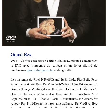
Grand Rex
2018 – Coffret collector en édition limitée numérotée comprenant
le DVD avec l’intégrale du concert et un livret illustré de
nombreuses
photos du spectacle
, et des goodies
Le bon temps du Rock N Roll/Quand Tu Es Là/La Plus Belle Pour
Aller Danser/C’est Bon De Vous Voir/Mister John B/Comme Un
Garçon (Français/italien)/Love Has Laid His hands On Me/Est-Ce
Que Tu Le Sais ?/Chance/En Ecoutant La Pluie/Tous Mes
Copains/Danse La Chante La/Il Revient/Irrésistiblement/Par
Amour Par Pitié/Donne-moi ton amour/Danse Ta Vie/Bye Bye