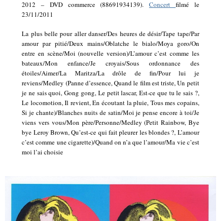
2012 – DVD commerce (88691934139).
Concert
filmé le
23/11/2011
La plus belle pour aller danser/Des heures de désir/Tape tape/Par
amour par pitié/Deux mains/Oblatche le bialo/Moya goro/On
entre en scène/Moi (nouvelle version)/L’amour c’est comme les
bateaux/Mon enfance/Je croyais/Sous ordonnance des
étoiles/Aimer/La Maritza/La drôle de fin/Pour lui je
reviens/Medley (Panne d’essence, Quand le film est triste, Un petit
je ne sais quoi, Gong gong, Le petit lascar, Est-ce que tu le sais ?,
Le locomotion, Il revient, En écoutant la pluie, Tous mes copains,
Si je chante)/Blanches nuits de satin/Moi je pense encore à toi/Je
viens vers vous/Mon père/Personne/Medley (Petit Rainbow, Bye
bye Leroy Brown, Qu’est-ce qui fait pleurer les blondes ?, L’amour
c’est comme une cigarette)/Quand on n’a que l’amour/Ma vie c’est
moi l’ai choisie