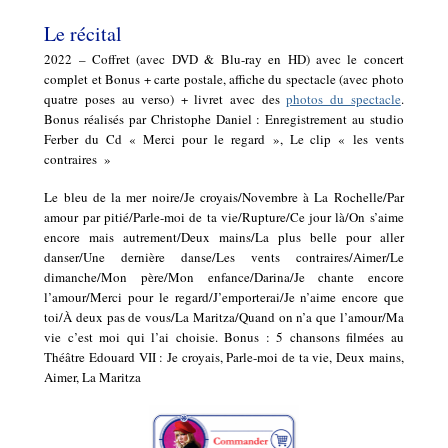
Le récital
2022 – Coffret (avec DVD & Blu-ray en HD) avec le concert
complet et Bonus + carte postale, affiche du spectacle (avec photo
quatre poses au verso) + livret avec des
photos du spectacle
.
Bonus réalisés par Christophe Daniel : Enregistrement au studio
Ferber du Cd « Merci pour le regard », Le clip « les vents
contraires »
Le bleu de la mer noire/Je croyais/Novembre à La Rochelle/Par
amour par pitié/Parle-moi de ta vie/Rupture/Ce jour là/On s’aime
encore mais autrement/Deux mains/La plus belle pour aller
danser/Une dernière danse/Les vents contraires/Aimer/Le
dimanche/Mon père/Mon enfance/Darina/Je chante encore
l’amour/Merci pour le regard/J’emporterai/Je n’aime encore que
toi/À deux pas de vous/La Maritza/Quand on n’a que l’amour/Ma
vie c’est moi qui l’ai choisie. Bonus : 5 chansons filmées au
Théâtre Edouard VII : Je croyais, Parle-moi de ta vie, Deux mains,
Aimer, La Maritza