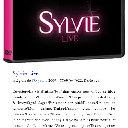
Sylvie Live
Intégrale de
l’Olympia
2009 – 88697647622. Durée : 2h
Ouverture/La vie d’artiste/Je n’aime encore que toi/Sur un fil/Je
chante le blues/Une Lettre d’amour/L’un part l’autre reste/Ebony
& Ivory/Signé Sagan/Par amour par pitié/Rupture/Un peu de
tendresse/Mon enfance/Darina/L’amour c’est comme les
bateaux/La chanteuse a 20 ans/Interlude/L’hymne à l’amour / Non
je ne regrette rien avec Johnny Hallyday/La plus belle pour aller
danser / La Maritza/Gone gone gone/Toutes peines