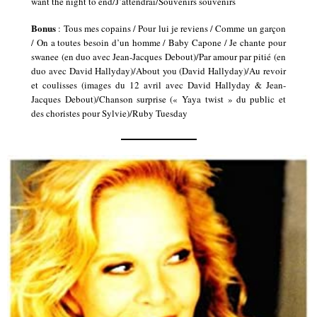
want the night to end/J’attendrai/Souvenirs souvenirs
Bonus
: Tous mes copains / Pour lui je reviens / Comme un garçon
/ On a toutes besoin d’un homme / Baby Capone / Je chante pour
swanee (en duo avec Jean-Jacques Debout)/Par amour par pitié (en
duo avec David Hallyday)/About you (David Hallyday)/Au revoir
et coulisses (images du 12 avril avec David Hallyday & Jean-
Jacques Debout)/Chanson surprise (« Yaya twist » du public et
des choristes pour Sylvie)/Ruby Tuesday