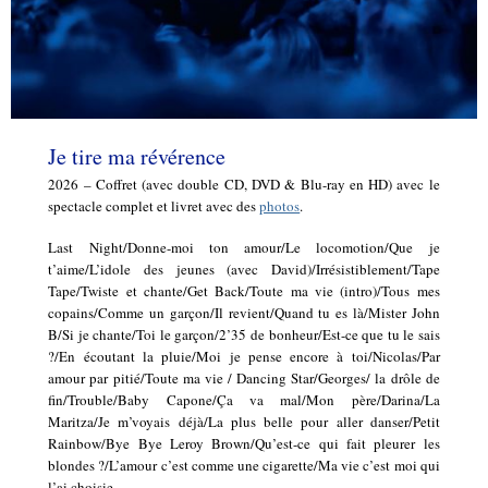
Je tire ma révérence
2026 – Coffret (avec double CD, DVD & Blu-ray en HD) avec le
spectacle complet et livret avec des
photos
.
Last Night/Donne-moi ton amour/Le locomotion/Que je
t’aime/L’idole des jeunes (avec David)/Irrésistiblement/Tape
Tape/Twiste et chante/Get Back/Toute ma vie (intro)/Tous mes
copains/Comme un garçon/Il revient/Quand tu es là/Mister John
B/Si je chante/Toi le garçon/2’35 de bonheur/Est-ce que tu le sais
?/En écoutant la pluie/Moi je pense encore à toi/Nicolas/Par
amour par pitié/Toute ma vie / Dancing Star/Georges/ la drôle de
fin/Trouble/Baby Capone/Ça va mal/Mon père/Darina/La
Maritza/Je m’voyais déjà/La plus belle pour aller danser/Petit
Rainbow/Bye Bye Leroy Brown/Qu’est-ce qui fait pleurer les
blondes ?/L’amour c’est comme une cigarette/Ma vie c’est moi qui
l’ai choisie