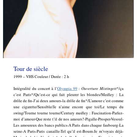
Tour de siècle
1999 – VHS
Couleur / Durée : 2 h
Intégralité du concert à l’
Olympia 99
:
Ouverture Mistingett
*/ça
c’est Paris*/Qu’est-ce qui fait pleurer les blondes/Medley : La
drôle de fin-J’ai deux amours-la drôle de fin*/L’amour c’est comme
une cigarette/Sensible/Je n’aime encore que toi/Le temps du
swing/Tourne tourne tourne/Century medley : Fascination-Parlez-
moi d’amour-Que reste t’il de nos amours?-Pigalle-Prosper-Vesoul-
Les amoureux des bancs publics-A Paris dans chaque faubourg-La
seine-A Paris-Paris canaille-Tel qu’il est-Boum-Je m’voyais déjà-