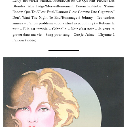
Leroy Brown/La Maritza/Nicolas/Qu’est-Ce Qui Fait Pleurer Les
Blondes ?/Le Piège/Merveilleusement Désenchantée/Je N’aime
Encore Que Toi/C’est Fatal/L’amour C’est Comme Une Cigarette/I
Don’t Want The Night To End/Hommage à Johnny : Tes tendres
années – J’ai un problème (duo virtuel avec Johnny) – Retiens la
nuit – Elle est terrible – Gabrielle – Noir c’est noir – Je veux te
graver dans ma vie – Sang pour sang – Que je t’aime – L’hymne à
l’amour (vidéo)