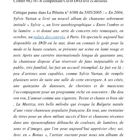
Coffret 982767-6 comprenant CD et DVD live ci-dessous
Critique parue dans Le Pèlerin n° 6388 du 5/05/2005 :
« En 2004,
Sylvie Vartan a livré un nouvel album de chansons sobrement
intitulé « Sylvie », un livre autobiographique « Entre l’ombre et
la lumière » et donné une série de concerts très remarqués, en
octobre, au
palais des congrès
, à Paris. Un spectacle aujourd’hui
disponible en DVD où la star, dont on connait le goût pour la
mode et la haute couture, se présente sur scène en lamé rouge et
noir. Après une carrière internationale longue de quarante ans,
la chanteuse dispose d’un réservoir de fans inépuisable et le
public, très familial, lui fait un accueil triomphal. Le fait est là :
peu d’artistes sont capables, comme Sylvie Vartan, de remplir
plusieurs soirs de suite une salle de cette envergure. A ses côtés,
une quinzaine de danseurs, de choristes et de musiciens
l’accompagnent pour un programme riche en souvenirs : Da dou
ron ron, L’amour comme une cigarette, Twiste et chante et bien sûr
, La Maritza, très belle mélodie qui évoque la Bulgarie natale
d’une vraie chanteuse populaire française. En tout, une trentaine
de titres pour un show mêlant succès d’hier et chansons récentes
dans une époustouflante débauche de couleurs, de lumières, de
sons et d’images, que l’on peut aujourd’hui apprécier chez soi.
Avec en « Bonus », l’artiste ouvrant pour nous son albums de