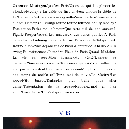
Ouverture Mistingett/ça c’est Paris/Qu’est-ce qui fait pleurer les
blondes/Medley : La drôle de fin-J’ai deux amours-la drôle de
fin/L’amour c’est comme une cigarette/Sensible/Je n’aime encore
que toi/Le temps du swing/Tourne tourne tourne/Century medley :
Fascination-Parlez-moi d’amour-Que reste t’il de nos amours?-
Pigalle-Prosper-Vesoul-Les amoureux des bancs publics-A Paris
dans chaque faubourg-La seine-A Paris-Paris canaille-Tel qu’il est-
Boum-Je m’voyais déjà-Maria de bahia-L’enfant de la balle-Je suis
swing-Et maintenant-J’attendrai-Fleur de Paris-Quand Madelon-
La vie en rose-Mon homme./Ma vérité/L’amour au
diapason/Souvenirs souvenirs/Tous mes copains/Rock medley : Je
n’ai pas su résister-Donne moi ton amour-Menphis Tennesee-Le
bon temps du rock’n roll/Parle moi de ta vie/La Maritza/Les
robes/P’tit bateau/Darina/La plus belle pour aller
danser/Présentation de la troupe/Rappelez-moi en l’an
2000/Danse ta vie/Ce n’est qu’un au revoir
VHS