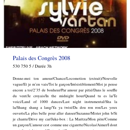
Palais des Congrès 2008
530 750 5 / Durée 3h
Donne-moi ton amour/Chance/Locomotion (extrait)/Nouvelle
vague/Et je m’en vais/Toi le garçon/Irrésistiblement/Moi je pense
encore a toi/2’35 de bonheur/Par amour par pitié/Dans le souffle
du vent/Je croyais/In the midnight hour/Quand tu es la/Te
voici/Land of 1000 dances/Last night instrumental/Sha la
la/Shang shang a lang/Ya ya twist/Da dou ron ron/Les yeux
ouverts/La plus belle pour aller danser/Suzanne/Mister john b/Si
je chante/Drive my car/Juke-box : La Maritza/Mon père/Comme
un garçon/L’amour cest comme une cigarette/Nicolas/Aimer/I dont