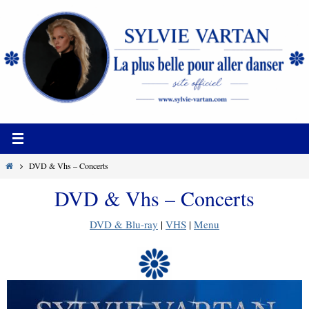
Passer
vers
le
contenu
Home
DVD & Vhs – Concerts
DVD & Vhs – Concerts
DVD & Blu-ray
|
VHS
|
Menu