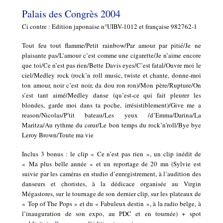
Palais des Congrès 2004
Ci contre : Edition japonaise n°UIBV-1012 et française 982762-1
Tout feu tout flamme/Petit rainbow/Par amour par pitié/Je ne
plaisante pas/L’amour c’est comme une cigarette/Je n’aime encore
que toi/Ce n’est pas rien/Bette Davis eyes/C’est fatal/Ouvre moi le
ciel/Medley rock (rock’n roll music, twiste et chante, donne-moi
ton amour, noir c’est noir, da dou ron ron)/Mon père/Rupture/On
s’est tant aimé/Medley danse (qu’est-ce qui fait pleurer les
blondes, garde moi dans ta poche, irrésistiblement)/Give me a
reason/Nicolas/P’tit bateau/Les yeux /d’Emma/Darina/La
Maritza/Au rythme du cœur/Le bon temps du rock’n’roll/Bye bye
Leroy Brown/Toute ma vie
Inclus 3 bonus : le clip « Ce n’est pas rien », un clip inédit de
« Ma plus belle année » et un reportage de 20 mn (Sylvie est
suivie par les caméras en studio d’enregistrement, à l’audition des
danseurs et choristes, à la dédicace organisée au Virgin
Mégastores, sur le tournage de son dernier clip, sur les plateaux de
« Top of The Pops » et du « Fabuleux destin », à la radio belge, à
l’inauguration de son expo, au PDC et en tournée) + spot