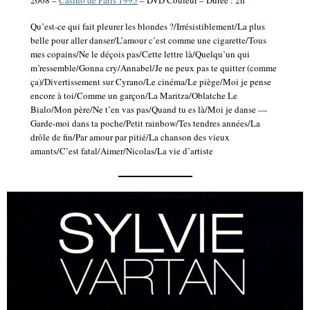
Qu’est-ce qui fait pleurer les blondes ?/Irrésistiblement/La plus
belle pour aller danser/L’amour c’est comme une cigarette/Tous
mes copains/Ne le déçois pas/Cette lettre là/Quelqu’un qui
m’ressemble/Gonna cry/Annabel/Je ne peux pas te quitter (comme
ça)/Divertissement sur Cyrano/Le cinéma/Le piège/Moi je pense
encore à toi/Comme un garçon/La Maritza/Oblatche Le
Bialo/Mon père/Ne t’en vas pas/Quand tu es là/Moi je danse —
Garde-moi dans ta poche/Petit rainbow/Tes tendres années/La
drôle de fin/Par amour par pitié/La chanson des vieux
amants/C’est fatal/Aimer/Nicolas/La vie d’artiste