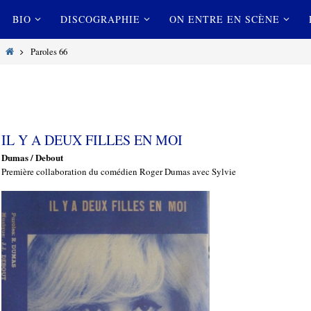
Passer
Passer
BIO
DISCOGRAPHIE
ON ENTRE EN SCÈNE
vers
vers
le
le
Home
Paroles 66
contenu
contenu
IL Y A DEUX FILLES EN MOI
Dumas / Debout
Première collaboration du comédien Roger Dumas avec Sylvie