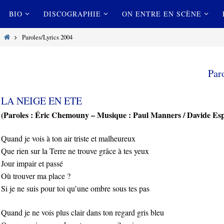
Passer
Passer
BIO
DISCOGRAPHIE
ON ENTRE EN SCÈNE
vers
vers
le
le
Home
Paroles/Lyrics 2004
contenu
contenu
Par
LA NEIGE EN ETE
(Paroles : Éric Chemouny – Musique : Paul Manners / Davide Espo
Quand je vois à ton air triste et malheureux
Que rien sur la Terre ne trouve grâce à tes yeux
Jour impair et passé
Où trouver ma place ?
Si je ne suis pour toi qu’une ombre sous tes pas
Quand je ne vois plus clair dans ton regard gris bleu