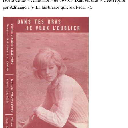
face B du EP « Aime-moi » de 1970. « Dans tes bras » a été reprise
par Adriangela (« En tus brazos quiero olvidar »).