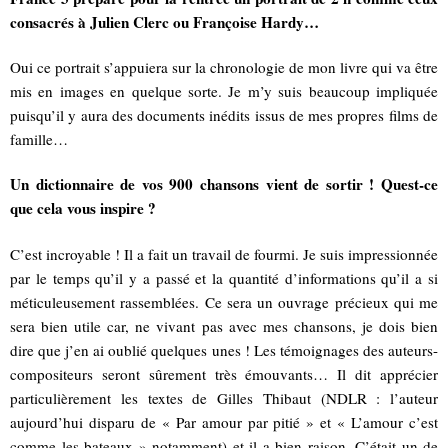
consacrés à Julien Clerc ou Françoise Hardy…
Oui ce portrait s’appuiera sur la chronologie de mon livre qui va être
mis en images en quelque sorte. Je m’y suis beaucoup impliquée
puisqu’il y aura des documents inédits issus de mes propres films de
famille…
Un dictionnaire de vos 900 chansons vient de sortir ! Quest-ce
que cela vous inspire ?
C’est incroyable ! Il a fait un travail de fourmi. Je suis impressionnée
par le temps qu’il y a passé et la quantité d’informations qu’il a si
méticuleusement rassemblées. Ce sera un ouvrage précieux qui me
sera bien utile car, ne vivant pas avec mes chansons, je dois bien
dire que j’en ai oublié quelques unes ! Les témoignages des auteurs-
compositeurs seront sûrement très émouvants… Il dit apprécier
particulièrement les textes de Gilles Thibaut (NDLR : l’auteur
aujourd’hui disparu de « Par amour par pitié » et « L’amour c’est
comme les bateaux » notamment) et il a bien raison. C’était un de